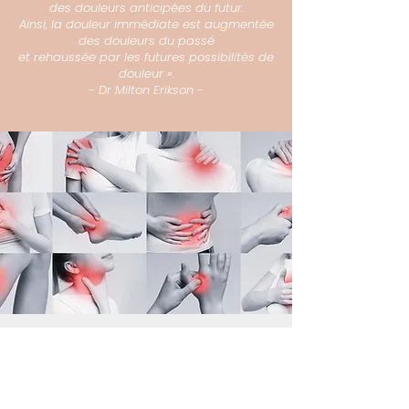
des douleurs anticipées du futur.
Ainsi, la douleur immédiate est augmentée
des douleurs du passé
et rehaussée par les futures possibilités de
douleur ».
-
Dr Milton Erikson
-
Dans la douleur
il n'y a pas que
de la douleur !