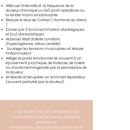
Atténuer l'intensité et la fréquence de la
douleur chronique ou (et) post-opératoire ou
la rendre moins envahissante
Réduire le taux de Cortisol ( Hormone du stress
)
Diviser par 2 la consommation d'antalgiques
et (ou) d'anxiolytiques
Abaisser l'état d’alerte constant
(hypervigilance, stress, anxiété)
Soulager les tensions musculaires et réduire
l’inflammation
Alléger le poids émotionnel lié souvent à un
épuisement psychique, de tristesse, de colère
ou d’isolement engendré par la persistance de
la douleur
Améliorer et récupérer un sommeil réparateur
(souvent perturbé par la douleur)
« La douleur est un complexe (une
construction) composé de douleurs
passées et
remémorées, de la douleur présente et