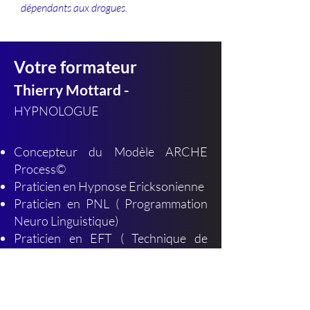
dépendants aux drogues.
Votre formateur
Thierry Mottard -
HYPNOLOGUE
Concepteur du Modèle ARCHE
Process©
Praticien en Hypnose Ericksonienne
Praticien en PNL ( Programmation
Neuro Linguistique)
Praticien en EFT ( Technique de
Libération Émotionnelle )
Praticien en Hypnose spirituelle,
Hypnose de régression et de soins
Quantique