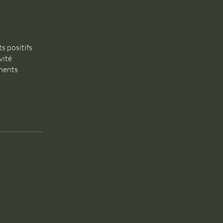
s positifs
vité
ements