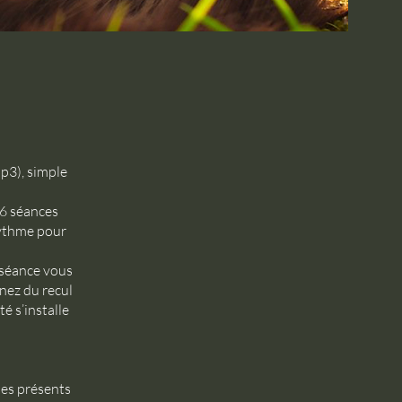
p3), simple
 6 séances
rythme pour
 séance vous
nez du recul
é s’installe
ques présents