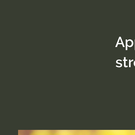
Ap
str