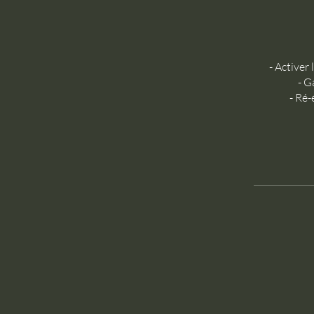
- Activer
- G
- Ré-