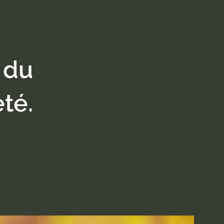
 du
été.