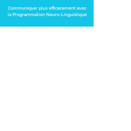
Communiquer plus efficacement avec
la Programmation Neuro-Linguistique
Vous désirez apprendre les principes de
base de la PNL ( Programmation Neuro-
Linguistique ), ses origines et tous ses
bienfaits, alors
le cours PNL - Les
fondamentaux est fait pour vous
.