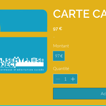
CARTE C
97 €
Montant
97 €
Quantité
Ac