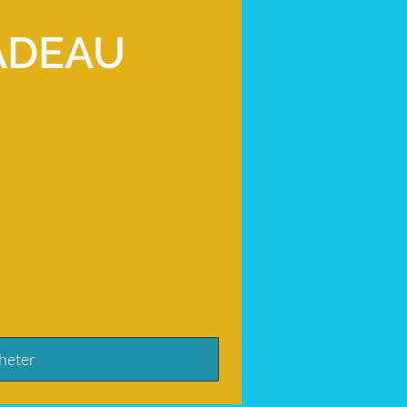
ADEAU
heter